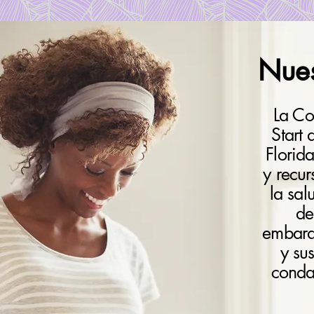
Nues
La Co
Start
Florid
y recur
la sal
de
embara
y sus
conda