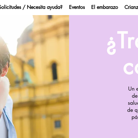
Solicitudes / Necesita ayuda?
Eventos
El embarazo
Crian
¿T
c
a Keys Health
Coalition
Un 
de
salu
de q
pá