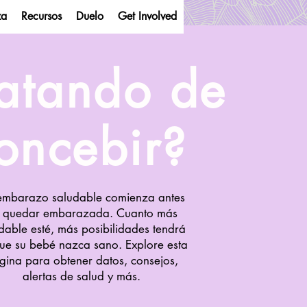
za
Recursos
Duelo
Get Involved
ratando de
oncebir?
y Start
embarazo saludable comienza antes
 quedar embarazada. Cuanto más
dable esté, más posibilidades tendrá
ue su bebé nazca sano. Explore esta
gina para obtener datos, consejos,
alertas de salud y más.