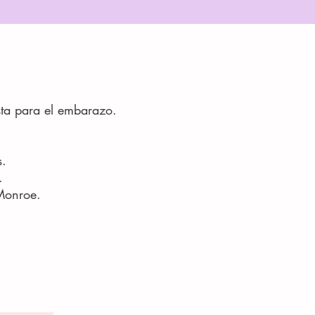
sta para el embarazo.
s.
.
 Monroe.