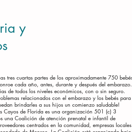
ria y
os
las tres cuartas partes de los aproximadamente 750 bebé
nroe cada año, antes, durante y después del embarazo.
as de todos los niveles económicos, con o sin seguro.
roblemas relacionados con el embarazo y los bebés para
uedan brindarles a sus hijos un comienzo saludable!
los Cayos de Florida es una organización 501 (c) 3
una Coalición de atención prenatal e infantil de
proveedores centrados en la comunidad, empresas locales
l condado de Monroe. La Coalición está organizada bajo