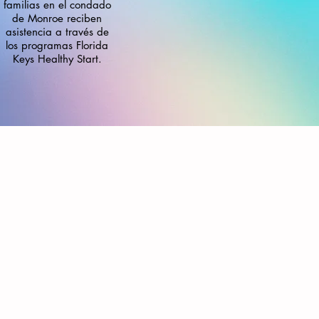
familias en el condado
de Monroe reciben
asistencia a través de
los programas Florida
Keys Healthy Start.