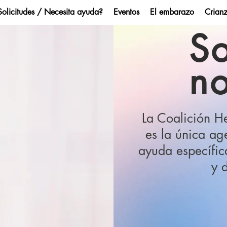
Solicitudes / Necesita ayuda?
Eventos
El embarazo
Crian
S
no
a Keys Health
La Coalición He
es la única a
Coalition
ayuda específic
y 