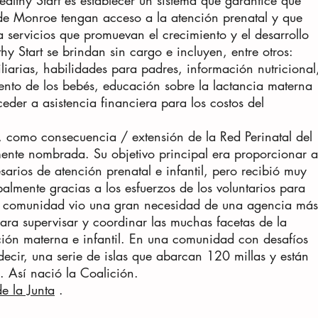
ealthy Start es establecer un sistema que garantice que
de Monroe tengan acceso a la atención prenatal y que
 servicios que promuevan el crecimiento y el desarrollo
hy Start se brindan sin cargo e incluyen, entre otros:
iliarias, habilidades para padres, información nutricional
ento de los bebés, educación sobre la lactancia materna
ceder a asistencia financiera para los costos del
 como consecuencia / extensión de la Red Perinatal del
nte nombrada. Su objetivo principal era proporcionar a
sarios de atención prenatal e infantil, pero recibió muy
almente gracias a los esfuerzos de los voluntarios para
La comunidad vio una gran necesidad de una agencia más
para supervisar y coordinar las muchas facetas de la
nción materna e infantil. En una comunidad con desafíos
decir, una serie de islas que abarcan 120 millas y están
. Así nació la Coalición.
e la Junta
.