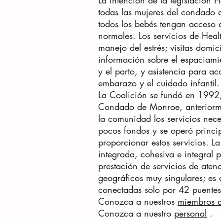
La intención de la legislación H
todas las mujeres del condado 
todos los bebés tengan acceso a
normales. Los servicios de Healt
manejo del estrés; visitas domic
información sobre el espaciami
y el parto, y asistencia para ac
embarazo y el cuidado infantil.
La Coalición se fundó en 1992,
Condado de Monroe, anteriorme
la comunidad los servicios nece
pocos fondos y se operó princip
proporcionar estos servicios. 
integrada, cohesiva e integral 
prestación de servicios de ate
geográficos muy singulares; es 
conectadas solo por 42 puentes
Conozca a nuestros
miembros d
Conozca a nuestro
personal
.