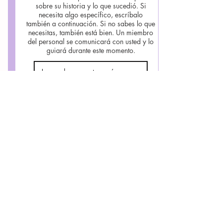
sobre su historia y lo que sucedió. Si
necesita algo específico, escríbalo
también a continuación. Si no sabes lo que
necesitas, también está bien. Un miembro
del personal se comunicará con usted y lo
guiará durante este momento.
Enviar
Tenga en cuenta: esta información es
estrictamente confidencial y no se
compartirá ninguna información
personal.